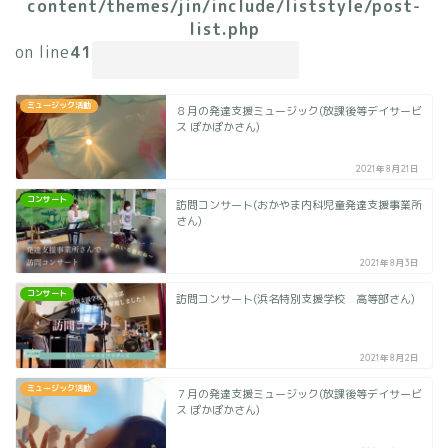
content/themes/jin/include/liststyle/post-
list.php
on line
41
ミュージック活動
８月の発達支援ミュージック(放課後等デイサービ
W
ス ぽかぽかさん)
n
2021年8月21日
o
c
コンサート
訪問コンサート(おかやま内科児童発達支援事業所
l
さん)
2021年8月3日
コンサート
訪問コンサート(浜名特別支援学校 高等部さん)
2021年8月2日
ミュージック活動
７月の発達支援ミュージック(放課後等デイサービ
ス ぽかぽかさん)