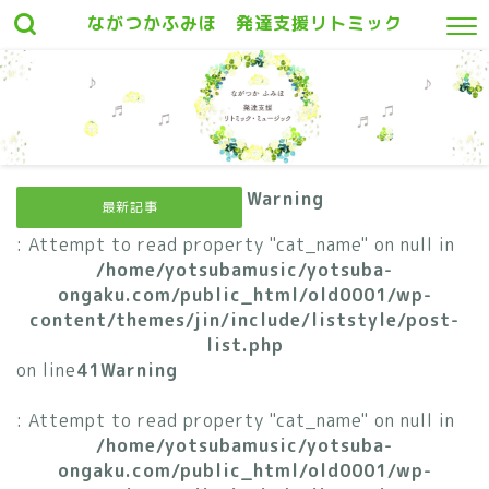
ながつかふみほ 発達支援リトミック
Warning
最新記事
: Attempt to read property "cat_name" on null in
/home/yotsubamusic/yotsuba-
ongaku.com/public_html/old0001/wp-
content/themes/jin/include/liststyle/post-
list.php
on line
41
Warning
: Attempt to read property "cat_name" on null in
/home/yotsubamusic/yotsuba-
ongaku.com/public_html/old0001/wp-